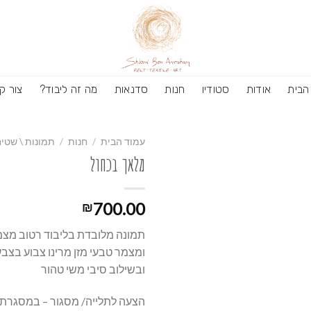
הבית
אודות
סטודיו
חנות
סדנאות
מה זה ליבוד?
צור ק
עמוד הבית
/
חנות
/
תמונות \ שטיח
מלאך בכחול
700.00
₪
תמונה מלובדת בליבוד רטוב מצמ
ומצמר טבעי מזן מרינו צבוע בצב
ובשילוב סיבי משי טהור
הצעה לתלייה/ מסגור – במסגרת ע