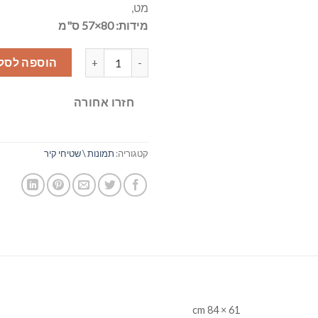
מט,
מידות: 80×57 ס"מ
כמות של מלאך בכחול
הוספה לסל
חזרו אחורה
קטגוריה:
תמונות \ שטיחי קיר
61 × 84 cm