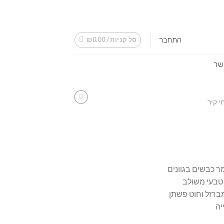
התחבר
סל קניות /
0.00
₪
שר
י קיר
ר כבשים בגוונים
טבעי משולב
מברזל וחוט פשתן
יה