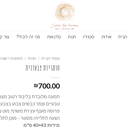
הבית
אודות
סטודיו
חנות
סדנאות
מה זה ליבוד?
צור ק
עמוד הבית
/
חנות
/
תמונות \ שטיח
חומריות צבעונית
700.00
₪
תמונה מלובדת בליבוד רטוב מצמ
טבעיים וצמר כבשים צבוע בצבע 
פרוסה מענף עץ זית משויף, מוט 
הצעה לתלייה/ מסגור – מוכן לתלי
מידות: 43×40 ס"מ